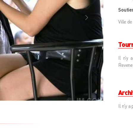
Soutien
NEXT
Ville d
Tour
Il n'y 
Revenez
Arch
Il n'y 