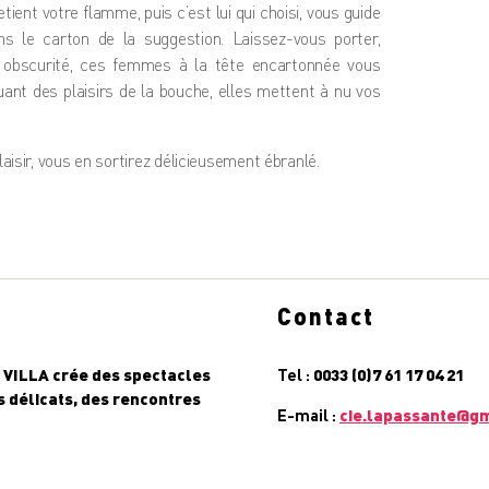
ent votre flamme, puis c’est lui qui choisi, vous guide
s le carton de la suggestion. Laissez-vous porter,
e obscurité, ces femmes à la tête encartonnée vous
ouant des plaisirs de la bouche, elles mettent à nu vos
isir, vous en sortirez délicieusement ébranlé.
Contact
VILLA crée des spectacles
Tel :
0033 (0)7 61 17 04 21
 délicats, des rencontres
E-mail :
cie.lapassante@g