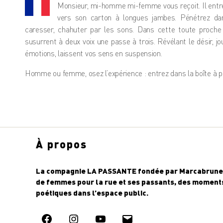
Monsieur, mi-homme mi-femme vous reçoit. Il entreti
vers son carton à longues jambes. Pénétrez dan
caresser, chahuter par les sons. Dans cette toute proch
susurrent à deux voix une passe à trois. Révélant le désir, j
émotions, laissent vos sens en suspension.
Homme ou femme, osez l’expérience : entrez dans la boîte à pla
À propos
La compagnie LA PASSANTE fondée par Marcabrune 
de femmes pour la rue et ses passants, des moments
poétiques dans l’espace public.