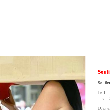
Sout
Soutien
Le Lieu
janvier 
L’Usine