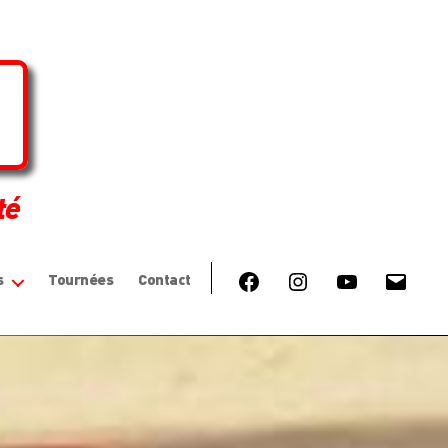
té
Facebook
Instagram
YouTube
E-
s
Tournées
Contact
mail